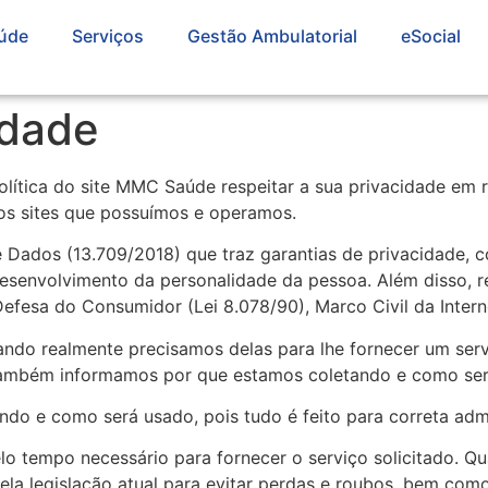
úde
Serviços
Gestão Ambulatorial
eSocial
idade
olítica do site MMC Saúde respeitar a sua privacidade em 
ros sites que possuímos e operamos.
Dados (13.709/2018) que traz garantias de privacidade, co
 desenvolvimento da personalidade da pessoa. Além disso, 
efesa do Consumidor (Lei 8.078/90), Marco Civil da Interne
ndo realmente precisamos delas para lhe fornecer um servi
ambém informamos por que estamos coletando e como ser
do e como será usado, pois tudo é feito para correta admi
lo tempo necessário para fornecer o serviço solicitado.
la legislação atual ​​para evitar perdas e roubos, bem com