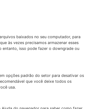
 arquivos baixados no seu computador, para
r que às vezes precisamos armazenar esses
 entanto, isso pode fazer o downgrade ou
stem opções padrão do setor para desativar os
É recomendável que você deixe todos os
você usa.
a Ajuda do navegador para saber como fazer