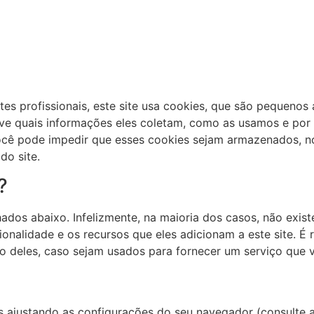
s profissionais, este site usa cookies, que são pequenos
eve quais informações eles coletam, como as usamos e po
ê pode impedir que esses cookies sejam armazenados, no
do site.
?
hados abaixo. Infelizmente, na maioria dos casos, não exi
onalidade e os recursos que eles adicionam a este site. 
o deles, caso sejam usados ​​para fornecer um serviço que 
s ajustando as configurações do seu navegador (consulte 