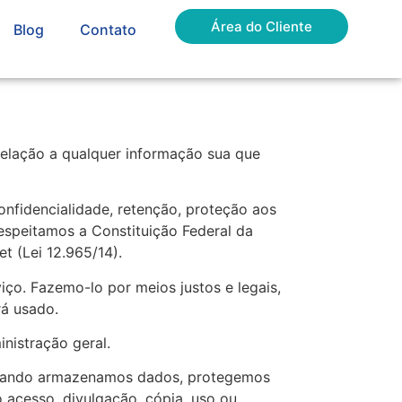
Área do Cliente
Blog
Contato
relação a qualquer informação sua que
nfidencialidade, retenção, proteção aos
respeitamos a Constituição Federal da
t (Lei 12.965/14).
ço. Fazemo-lo por meios justos e legais,
á usado.
nistração geral.
 Quando armazenamos dados, protegemos
o acesso, divulgação, cópia, uso ou